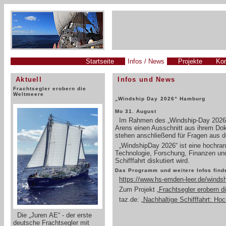
Startseite
Infos / News
Projekte
Kon
Aktuell
Infos und News
Frachtsegler erobern die
Weltmeere
„Windship Day 2026“ Hamburg
Mo 31. August
Im Rahmen des „Windship-Day 2026“
Arens einen Ausschnitt aus ihrem Dok
stehen anschließend für Fragen aus 
„WindshipDay 2026“ ist eine hochran
Technologie, Forschung, Finanzen und 
Schifffahrt diskutiert wird.
Das Programm und weitere Infos finde
https://www.hs-emden-leer.de/winds
Zum Projekt „
Frachtsegler erobern 
taz.de: „
Nachhaltige Schifffahrt: Hoc
Die „Juren AE“ - der erste
deutsche Frachtsegler mit