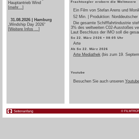
Frachtsegler erobern die Weltmeere
Hauptantrieb Wind
[
mehr…
]
Ein Film von Stefan Arens und Mon
52 Min. | Produktion: Norddeutscher
31.08.2026 | Hamburg
Die gesamte Schifffahrtindustrie steh
„Windship Day 2026“
3% des weltweiten C02-Ausstoßes vera
[
Weitere Infos …
]
Laut Beschluss der IMO soll die gesam
So 22. März 2026 • 08:05 Uhr
Arte
Ab So 22. März 2026
Arte Mediathek
(bis zum 19. Septem
Youtube
Besuchen Sie auch unseren
Youtub
Seitenanfang
©
FILMTRÜ